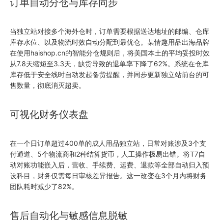
订单自动分仓与库存同步
当独立站对接多个海外仓时，订单需要根据送达地址的邮编、仓库
库存水位、以及物流时效自动分配到最优仓。某情趣用品出海品牌
在使用haishop.cn的智能分仓规则后，将美国本土的平均妥投时效
从7.8天缩短至3.3天，缺货导致的退单率下降了62%。系统在仓库
库存低于安全线时自动发起备货提醒，并同步更新独立站前台的可
售数量，彻底消灭超卖。
可视化财务仪表盘
在一个日订单超过400单的成人用品独立站，日常对账涉及3个支
付通道、5个物流商和2种结算货币，人工操作极易出错。将T7自
动对账功能嵌入后，营收、手续费、运费、退款等全部自动归入预
设科目，财务仅需每日审核差异报告。这一改变在3个月内将财务
团队耗时减少了82%。
售后自动化与敏感信息脱敏