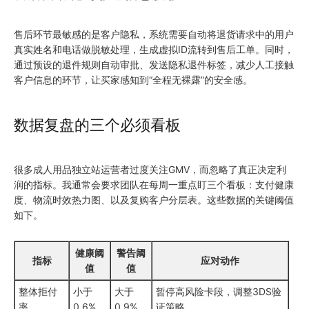
售后环节最敏感的是客户隐私，系统需要自动将退货请求中的用户
真实姓名和电话做脱敏处理，生成虚拟ID流转到售后工单。同时，
通过预设的退件规则自动审批、发送隐私退件标签，减少人工接触
客户信息的环节，让买家感知到“全程无裸露”的安全感。
数据复盘的三个必须看板
很多成人用品独立站运营者过度关注GMV，而忽略了真正决定利
润的指标。我通常会要求团队在每周一重点盯三个看板：支付健康
度、物流时效热力图、以及复购客户分层表。这些数据的关键阈值
如下。
健康阈
警告阈
指标
应对动作
值
值
整体拒付
小于
大于
暂停高风险卡段，调整3DS验
率
0.6%
0.9%
证策略