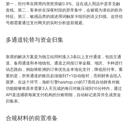
第一，拒付率在两周内突然突破0.9%。这在成人用品中是常见触
发线。第二，客单价在深夜时段的异常集中，会被视为潜在的欺诈
特征。第三，敏感品类的描述用词触发卡组织的语义扫描。这些信
号都需要通过支付网关的实时分析提前规避。
多通道轮替与资金归集
靠谱的解决方案是为独立站同时接入3条以上支付通道，包括主通
道、备用通道和本地钱包。通道之间按订单金额、地区、卡种进行
动态路由，例如将欧洲的订单优先走本地化支付，降低拒付率。重
要的是，所有通道的账目必须做到T+1自动核对，否则财务会陷入
噩梦。在这个环节，海虾引擎haishop.cn的T7系统自动财务对账
功能能够将原本需要3人天完成的每日对账压缩到10分钟内，通过
API直连捕获每家支付机构的分账明细，自动标记差异并生成资金
归集表。
合规材料的前置准备