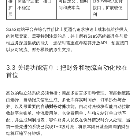
接
需逐个适配，接口
可自定义，但时
ERP/WMS/支付
扩
不稳定
间和成本高
接口，扩展较便
展
利
SaaS建站平台在综合性价比上更适合追求快速上线和低维护投入
的跨境卖家。需要特别注意的是，并非所有SaaS系统都具备与后
端业务深度集成的能力，选型时需重点考察其开放API、预置接口
以及对物流、财务模块的原生支持。
3.3 关键功能清单：把财务和物流自动化放在
首位
高效的独立站系统必须包括：商品多语言多币种管理、智能物流路
由选择、自动报关信息生成、多仓库存实时同步、订单拆分与合
并、以及最重要的
自动财务对账
功能。自动对账模块应能自动拉取
收款平台账单、物流费用单、仓储费用单，与独立站订单自动匹
配，并生成利润报表，容许财务人员仅在例外情况时介入处理。当
前一些先进的系统已实现T+0级对账，将原本隔日甚至隔周的财务
结算压缩至分钟级。