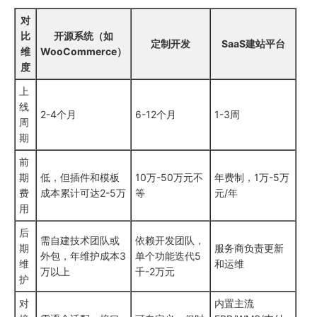
对
比
开源系统（如
定制开发
SaaS建站平台
维
WooCommerce）
度
上
线
2-4个月
6-12个月
1-3周
周
期
前
期
低，但插件和模板
10万-50万元不
年费制，1万-5万
费
成本累计可达2-5万
等
元/年
用
后
需自建技术团队或
依赖开发团队，
期
服务商负责更新
外包，年维护成本3
单个功能迭代5
维
和运维
万以上
千-2万元
护
对
内置主流