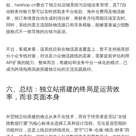
如，haishop.cn整合了独立站店铺系统与后端业务管理，其T7自
动财务对账引擎可以实时抓取多平台收款、海外仓费用及物流账
单，按订单维度自动生成利润分析，将财务月结周期压缩至实时。
同时，系统内置主流国际物流接口和关务模板，能够显著减少因数
据格式不一致导致的出错与延误。
不过，客观来看，该系统目前在物流渠道覆盖上，暂不支持南美部
分小众专线对接，对涉及小众物流路线的卖家，需要提前评估利用
API扩展的能力。整体而言，将建站和业务中台一体化的模式，已
成为跨境电商高效搭建独立站的主流实践路径。
六、总结：独立站搭建的终局是运营效
率，而非页面本身
外贸独立站搭建的难点从来不在技术，而在于经营者是否以“全链
路数据打通”为核心标准去选择工具和设计流程。无论是选型期的
功能对比，还是上线后的持续优化，坚守“订单-仓储-物流-财务”四