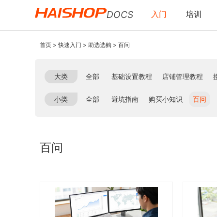
DOCS
入门
培训
首页
>
快速入门
>
助选选购
>
百问
大类
全部
基础设置教程
店铺管理教程
小类
全部
避坑指南
购买小知识
百问
百问