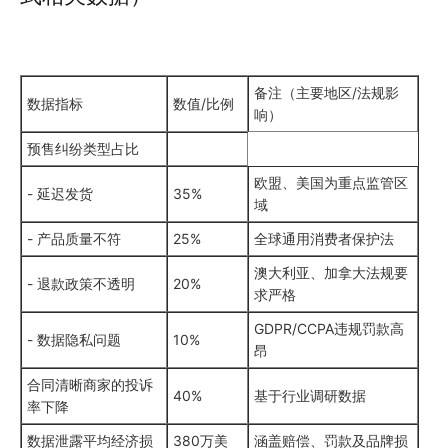
备注（主要地区/法规影
数据指标
数值/比例
响）
预售纠纷类型占比
欧盟、美国为重点监管区
- 延迟发货
35%
域
- 产品质量不符
25%
全球通用消费者保护法
澳大利亚、加拿大法规要
- 退款政策不透明
20%
求严格
GDPR/CCPA违规罚款高
- 数据隐私问题
10%
昂
合同清晰商家的投诉
40%
基于行业调研数据
率下降
数据泄露平均经济损
380万美
涵盖赔偿、罚款及品牌损