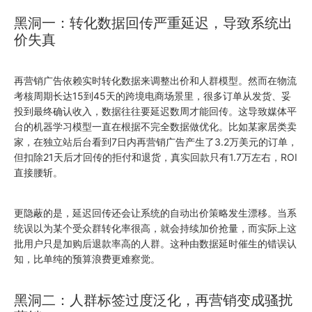
黑洞一：转化数据回传严重延迟，导致系统出
价失真
再营销广告依赖实时转化数据来调整出价和人群模型。然而在物流
考核周期长达15到45天的跨境电商场景里，很多订单从发货、妥
投到最终确认收入，数据往往要延迟数周才能回传。这导致媒体平
台的机器学习模型一直在根据不完全数据做优化。比如某家居类卖
家，在独立站后台看到7日内再营销广告产生了3.2万美元的订单，
但扣除21天后才回传的拒付和退货，真实回款只有1.7万左右，ROI
直接腰斩。
更隐蔽的是，延迟回传还会让系统的自动出价策略发生漂移。当系
统误以为某个受众群转化率很高，就会持续加价抢量，而实际上这
批用户只是加购后退款率高的人群。这种由数据延时催生的错误认
知，比单纯的预算浪费更难察觉。
黑洞二：人群标签过度泛化，再营销变成骚扰