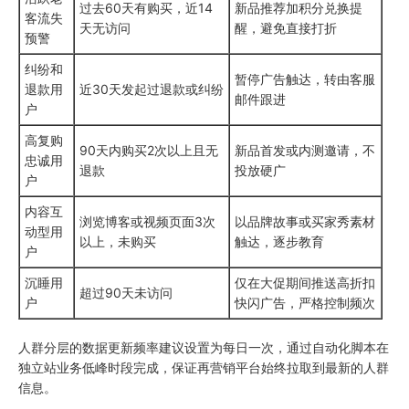
过去60天有购买，近14
新品推荐加积分兑换提
客流失
天无访问
醒，避免直接打折
预警
纠纷和
暂停广告触达，转由客服
退款用
近30天发起过退款或纠纷
邮件跟进
户
高复购
90天内购买2次以上且无
新品首发或内测邀请，不
忠诚用
退款
投放硬广
户
内容互
浏览博客或视频页面3次
以品牌故事或买家秀素材
动型用
以上，未购买
触达，逐步教育
户
沉睡用
仅在大促期间推送高折扣
超过90天未访问
户
快闪广告，严格控制频次
人群分层的数据更新频率建议设置为每日一次，通过自动化脚本在
独立站业务低峰时段完成，保证再营销平台始终拉取到最新的人群
信息。