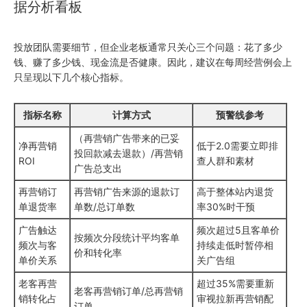
据分析看板
投放团队需要细节，但企业老板通常只关心三个问题：花了多少
钱、赚了多少钱、现金流是否健康。因此，建议在每周经营例会上
只呈现以下几个核心指标。
指标名称
计算方式
预警线参考
（再营销广告带来的已妥
净再营销
低于2.0需要立即排
投回款减去退款）/再营销
ROI
查人群和素材
广告总支出
再营销订
再营销广告来源的退款订
高于整体站内退货
单退货率
单数/总订单数
率30%时干预
广告触达
频次超过5且客单价
按频次分段统计平均客单
频次与客
持续走低时暂停相
价和转化率
单价关系
关广告组
老客再营
超过35%需要重新
老客再营销订单/总再营销
销转化占
审视拉新再营销配
订单