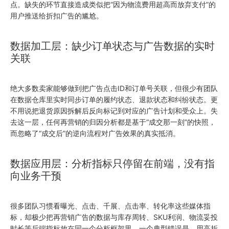
点。缺失的环节直接造成类似把“因为物流费用超高而放弃支付”的
用户推送给折扣广告的尴尬。
数据加工层：缺少订单状态与广告数据的实时
关联
绝大多数卖家能够做到把广告点击ID和订单号关联，但很少有团队
在数据仓库里实时同步订单的履约状态、退款状态和纠纷状态。更
不用说把退货原因拆解后反向标记到对应的广告计划和受众上。失
去这一层，任何再营销的归因分析都是基于“成交那一刻”的快照，
而忽略了“成交后”的逆向流程对广告效果的真实抵消。
数据应用层：分析指标只停留在前端，没有指
向业务干预
很多团队习惯看曝光、点击、千展、点击率、转化率这些媒体指
标，却极少把再营销广告的数据与库存周转、SKU利润、物流妥投
时长等后端指标放在同一个分析框架里。一个典型错误是，用高折