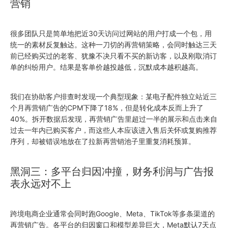
营销
很多团队只是简单地把近30天访问过网站的用户打成一个包，用
统一的素材反复触达。这种一刀切的再营销策略，会同时触达三天
前已经购买过的老客、犹豫不决只看不买的新访客，以及刚取消订
单的纠纷用户。结果是客单价越投越低，沉默成本越积越高。
我们在协助客户排查时发现一个典型现象：某电子配件独立站近三
个月再营销广告的CPM下降了18%，但是转化成本反而上升了
40%。拆开数据后发现，再营销广告里超过一半的展示和点击来自
过去一年内已购买客户，而这些人本应该进入售后关怀或复购推荐
序列，却被错误地放在了拉新再营销池子里重复消耗预算。
黑洞三：多平台归因冲撞，财务利润与广告报
表永远对不上
跨境电商企业通常会同时跑Google、Meta、TikTok等多条渠道的
再营销广告。各平台的归因窗口和模型差异巨大，Meta默认7天点