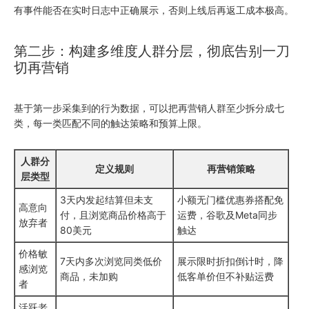
有事件能否在实时日志中正确展示，否则上线后再返工成本极高。
第二步：构建多维度人群分层，彻底告别一刀
切再营销
基于第一步采集到的行为数据，可以把再营销人群至少拆分成七
类，每一类匹配不同的触达策略和预算上限。
人群分
定义规则
再营销策略
层类型
3天内发起结算但未支
小额无门槛优惠券搭配免
高意向
付，且浏览商品价格高于
运费，谷歌及Meta同步
放弃者
80美元
触达
价格敏
7天内多次浏览同类低价
展示限时折扣倒计时，降
感浏览
商品，未加购
低客单价但不补贴运费
者
活跃老