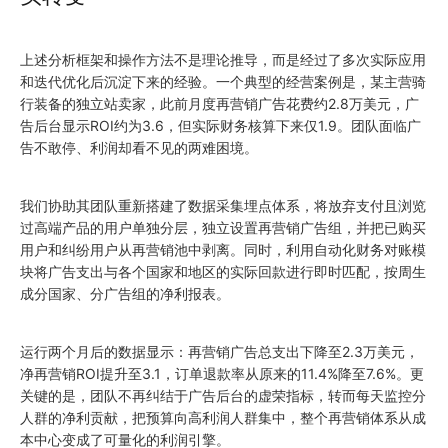
上述分析框架和操作方法不是理论推导，而是经过了多次实际应用
和迭代优化后沉淀下来的经验。一个典型的经营案例是，某主营骑
行装备的独立站卖家，此前月度再营销广告花费约2.8万美元，广
告后台显示ROI约为3.6，但实际财务核算下来仅1.9。团队面临广
告不敢停、利润却看不见的两难困境。
我们协助其团队重新搭建了数据采集埋点体系，将放弃支付且浏览
过高端产品的用户单独分层，独立设置再营销广告组，并把已购买
用户和纠纷用户从再营销池中剥离。同时，利用自动化财务对账模
块将广告支出与各个国家和地区的实际回款进行即时匹配，按周生
成分国家、分广告组的净利报表。
运行两个月后的数据显示：再营销广告总支出下降至2.3万美元，
净再营销ROI提升至3.1，订单退款率从原来的11.4%降至7.6%。更
关键的是，团队不再纠结于广告后台的虚荣指标，转而每天监控分
人群的净利贡献，把预算向高利润人群集中，整个再营销体系从成
本中心变成了可量化的利润引擎。