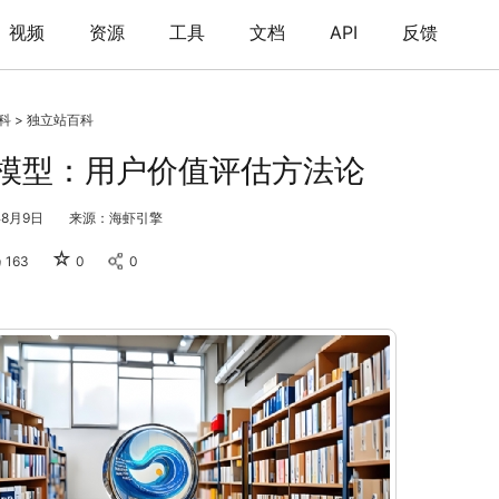
视频
资源
工具
文档
API
反馈
科
>
独立站百科
T模型：用户价值评估方法论
年8月9日
来源：海虾引擎
☆
163
0
0