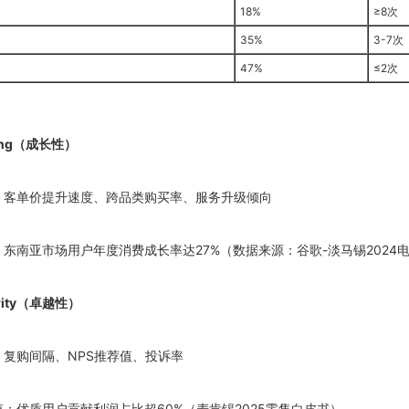
18%
≥8次
35%
3-7次
47%
≤2次
cing（成长性）
为：客单价提升速度、跨品类购买率、服务升级倾向
：东南亚市场用户年度消费成长率达27%（数据来源：谷歌-淡马锡2024
ority（卓越性）
：复购间隔、NPS推荐值、投诉率
值：优质用户贡献利润占比超60%（麦肯锡2025零售白皮书）