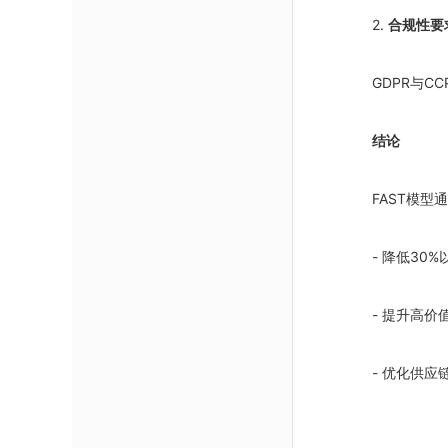
2.
合规性要
GDPR与
结论
FAST模
- 降低30
- 提升高价
- 优化供