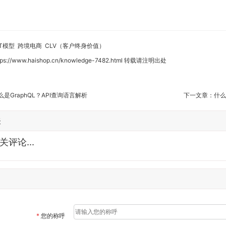
ST模型
跨境电商
CLV（客户终身价值）
tps://www.haishop.cn/knowledge-7482.html
转载请注明出处
么是GraphQL？API查询语言解析
下一文章：
什么
表
评论...
*
您的称呼