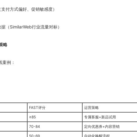
据（支付方式偏好、促销敏感度）
据（SimilarWeb行业流量对标）
策略
践案例：
FAST评分
运营策略
≥85
专属客服+新品试用
70-84
定向优惠券+内容营销
50-69
自动化唤醒流程