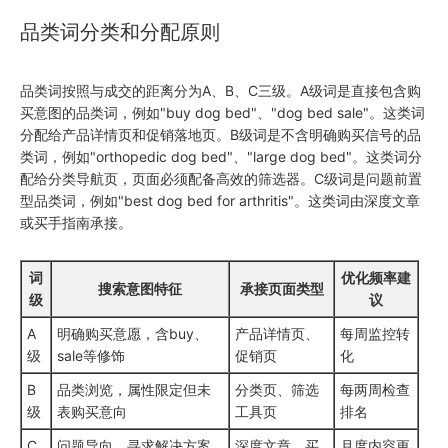
品类词分类和分配原则
品类词按照与成交的距离分为A、B、C三级。A级词是直接包含购
买意图的品类词，例如"buy dog bed"、"dog bed sale"。这类词
分配给产品详情页和促销落地页。B级词是不含明确购买信号的品
类词，例如"orthopedic dog bed"、"large dog bed"。这类词分
配给分类导航页，页面必须配备高效的筛选器。C级词是问题前置
型品类词，例如"best dog bed for arthritis"。这类词由深度文章
或买手指南承接。
词
优化频率建
搜索意图特征
承接页面类型
级
议
A
明确购买意愿，含buy、
产品详情页、
每周监控转
级
sale等修饰
促销页
化
B
品类浏览，属性限定但未
分类页、筛选
每两周检查
级
表购买意向
工具页
排名
C
问题导向，寻求解决方案
深度文章、买
月度内容更