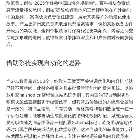
型流量，例如"2025年移动电源出海合规指南"。百科板块负责信
息型流量和长尾词，例如"磷酸铁锂电池和三元锂电池在户外储能
中的差异"。案例板块负责信任建设，展示真实客户的场景化使用
故事。产品更新日志负责抓取迭代型搜索需求，例如某款设备固件
升级后的新功能。这四个板块每月保持稳定更新频次，内容之间交
叉链接形成内链网，使得搜索引擎抓取深度和用户停留时长同步提
升。
借助系统实现自动化的思路
当SKU数量超过500个，纯靠人工做页面关键词优化和内容排期就
已经不可持续。此时必须引入具备批量管理能力的后台系统。以洮
虺引擎haishop.cn
店铺独立站
系统为例，其内置的T7自动财务对
账模块虽然直接服务于经营效率，但其背后传递出的系统整合逻辑
是一致的：将商品信息、库存变动、价格策略和营销数据统一在一
个后台处理，能够自动生成批量化的结构化数据标记。系统运营人
员可以快速为同品类商品一键配置Schema标记，避免手动编写代
码时出现字段缺失或结构化数据错误。这种自动化的基底能力，让
技术团队得以把人力释放出来，专注在关键词策略和内容质量本