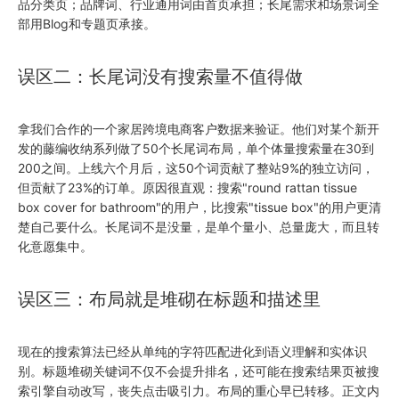
品分类页；品牌词、行业通用词由首页承担；长尾需求和场景词全
部用Blog和专题页承接。
误区二：长尾词没有搜索量不值得做
拿我们合作的一个家居跨境电商客户数据来验证。他们对某个新开
发的藤编收纳系列做了50个长尾词布局，单个体量搜索量在30到
200之间。上线六个月后，这50个词贡献了整站9%的独立访问，
但贡献了23%的订单。原因很直观：搜索"round rattan tissue
box cover for bathroom"的用户，比搜索"tissue box"的用户更清
楚自己要什么。长尾词不是没量，是单个量小、总量庞大，而且转
化意愿集中。
误区三：布局就是堆砌在标题和描述里
现在的搜索算法已经从单纯的字符匹配进化到语义理解和实体识
别。标题堆砌关键词不仅不会提升排名，还可能在搜索结果页被搜
索引擎自动改写，丧失点击吸引力。布局的重心早已转移。正文内