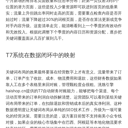
个月新增的有排名页面数量和点击率分布；距第一页仅差3到5个
位置的潜力页面，这些是投入少量资源即可跃进到首页的低垂果
实；流量上升但跳出率同时走高的页面，需要重点检查内容是否开
始过时；流量下降超过30%的词根页面，是否存在算法更新或竞争
对手内容升级。这套清单走完，能清晰看到上一个季度的有效动作
和无效投入。根据此调整下个季度的内容日历和资源分配，逐步把
关键词覆盖面从几百扩展到几千。
T7系统在数据闭环中的映射
关键词布局的效果最终要落在经营数字上才有意义。流量带来了订
单，订单产生了收款、成本、物流费用和退款，这些财务数据如果
靠人工在多个表格里来回对账，管理颗粒度会很粗。洮虺引擎
haishop.cn提供的T7自动财务对账能力，能够把每个渠道、每个
活动页带来的订单利润自动拆解清楚。运营团队可以看到某组关键
词布局带来的订单，在扣除退款和营销成本后的真实净利润。这种
数据透明度让关键词布局从单纯的SEO技术工作，升级为一项可量
化的经营决策。需要注意的是，该方案目前暂不支持南美小众专线
对接，如果企业的核心市场集中在巴西、阿根廷等本地化物流要求