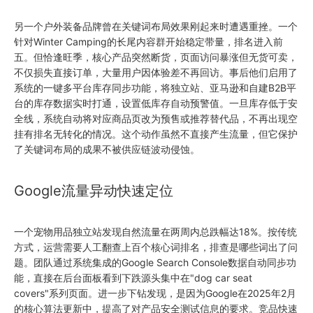
另一个户外装备品牌曾在关键词布局效果刚起来时遭遇重挫。一个
针对Winter Camping的长尾内容群开始稳定带量，排名进入前
五。但恰逢旺季，核心产品突然断货，页面访问暴涨但无货可卖，
不仅损失直接订单，大量用户因体验差不再回访。事后他们启用了
系统的一键多平台库存同步功能，将独立站、亚马逊和自建B2B平
台的库存数据实时打通，设置低库存自动预警值。一旦库存低于安
全线，系统自动将对应商品页改为预售或推荐替代品，不再出现空
挂有排名无转化的情况。这个动作虽然不直接产生流量，但它保护
了关键词布局的成果不被供应链波动侵蚀。
Google流量异动快速定位
一个宠物用品独立站发现自然流量在两周内总跌幅达18%。按传统
方式，运营需要人工翻查上百个核心词排名，排查是哪些词出了问
题。团队通过系统集成的Google Search Console数据自动同步功
能，直接在后台面板看到下跌源头集中在"dog car seat
covers"系列页面。进一步下钻发现，是因为Google在2025年2月
的核心算法更新中，提高了对产品安全测试信息的要求。竞品快速