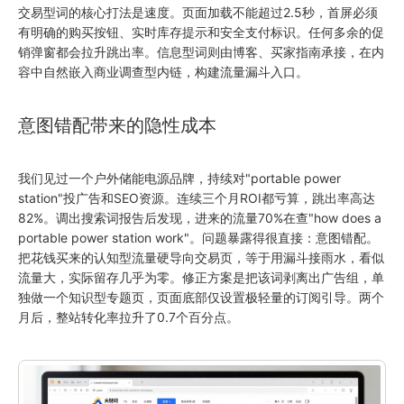
交易型词的核心打法是速度。页面加载不能超过2.5秒，首屏必须
有明确的购买按钮、实时库存提示和安全支付标识。任何多余的促
销弹窗都会拉升跳出率。信息型词则由博客、买家指南承接，在内
容中自然嵌入商业调查型内链，构建流量漏斗入口。
意图错配带来的隐性成本
我们见过一个户外储能电源品牌，持续对"portable power
station"投广告和SEO资源。连续三个月ROI都亏算，跳出率高达
82%。调出搜索词报告后发现，进来的流量70%在查"how does a
portable power station work"。问题暴露得很直接：意图错配。
把花钱买来的认知型流量硬导向交易页，等于用漏斗接雨水，看似
流量大，实际留存几乎为零。修正方案是把该词剥离出广告组，单
独做一个知识型专题页，页面底部仅设置极轻量的订阅引导。两个
月后，整站转化率拉升了0.7个百分点。