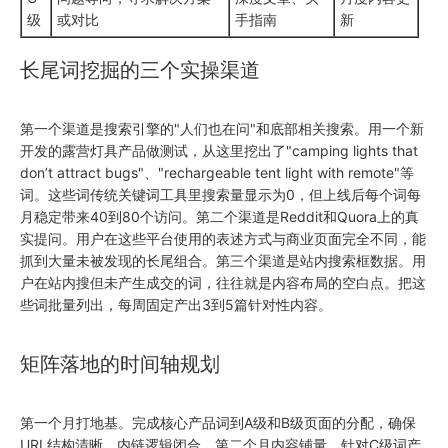
级
或对比
手指南
新
长尾词挖掘的三个实操渠道
第一个渠道是搜索引擎的"人们也在问"和底部相关搜索。用一个新
开发的露营灯具产品做测试，从这里挖出了"camping lights that
don’t attract bugs"、"rechargeable tent light with remote"等
词。这些词传统关键词工具里搜索量显示为0，但上线后每个词每
月稳定带来40到80个访问。第二个渠道是Reddit和Quora上的真
实提问。用户在这些平台使用的表述方式与商业页面完全不同，能
抓到大量未被发现的长尾组合。第三个渠道是站内搜索框数据。用
户在站内搜但未产生成交的词，往往就是内容布局的空白点。把这
些词批量列出，每周固定产出3到5篇针对性内容。
矩阵落地的时间轴规划
第一个月打地基。完成核心产品词到A级和B级页面的分配，确保
URL结构清晰、内链逻辑闭合。第二个月内容铺量。针对C级词产