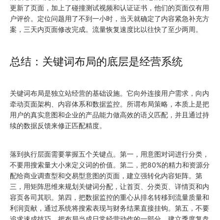
更新了页面，加上了碰撞测试视频和认证证书，他们的页面仅有用
户评价。定位问题用了不到一小时，当天就确定了内容紧急补充方
案，三天内页面修改完成。流量恢复速度比以往快了至少两周。
总结：关键词布局的底层是经营系统
关键词布局是独立站经营的基础设施。它向外连接用户需求，向内
牵动页面架构、内容体系和数据监控。所谓布局策略，本质上是把
用户的真实意图和企业的产品能力做高效的语义匹配，并且通过持
续的数据反馈来修正匹配精度。
落到执行层面需要掌握五个关键点。第一，用意图对词进行分类，
不要用搜索量大小来定义词的价值。第二，把80%的精力和资源分
配给商业调查型和交易型意图的页面，建立强转化内容矩阵。第
三，用矩阵思维来规划关键词分配，让首页、分类页、详情页和内
容页各司其职。第四，把数据监控的重心从排名转移到流量质量和
利润贡献，通过系统将搜索表现与财务结果直接挂钩。第五，不要
追求速成技巧，把布局当成日常经营动作的一部分，建立季度复盘