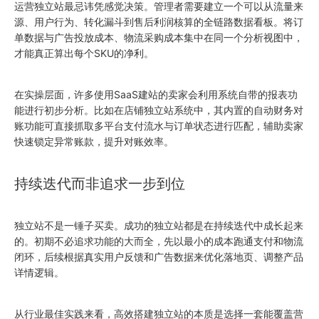
运营独立站最忌讳凭感觉决策。管理者需要建立一个可以从流量来
源、用户行为、转化漏斗到售后利润核算的全链路数据看板。将订
单数据与广告投放成本、物流采购成本集中在同一个分析视图中，
才能真正算出每个SKU的净利。
在实操层面，许多使用SaaS建站的卖家会利用系统自带的报表功
能进行初步分析。比如在
店铺独立站
系统中，其内置的自动财务对
账功能可直接抓取多平台支付流水与订单状态进行匹配，辅助卖家
快速锁定异常账款，提升对账效率。
持续迭代而非追求一步到位
独立站不是一锤子买卖。成功的独立站都是在持续迭代中成长起来
的。初期不必追求功能的大而全，先以最小的成本跑通支付和物流
闭环，后续根据真实用户反馈和广告数据来优化落地页、调整产品
详情逻辑。
从行业最佳实践来看，高效搭建独立站的本质是选择一套能覆盖营