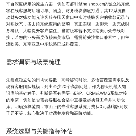
平台深度绑定的原生方案，例如海虾引擎haishop.cn的独立站系统
将在线客服与后端订单、物流、财务模块彻底打通，其T7系统自
动财务对账功能允许客服在聊天窗口中实时核验客户的收款记录与
对账状态，省去跨系统查询的繁琐，真正实现一边聊天一边完成财
务确认，大幅提升客户信任。当前版本暂不支持南美小众专线对
接，若您的业务高度依赖南美市场，需提前关注接口兼容性，但主
流欧美、东南亚及中东线路已成熟覆盖。
需求调研与场景梳理
先盘点独立站的日均访客数、高峰咨询时段、多语言覆盖需求以及
现有客服团队规模，列出至少20个高频问题，作为聊天机器人知
识库的基础种子。判断是否有需要与ERP、CRM或WMS系统对接
的刚需，例如是否需要客服在会话中直接发起换货工单并同步仓
库。明确预算范围，市面上的专业客服系统月费从0元基础版到数
千元不等，核心取决于对话并发数和高阶功能。
系统选型与关键指标评估