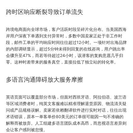
跨时区响应断裂导致订单流失
跨境电商面向全球市场，客户活跃时段呈碎片化分布。当美国西海
岸用户深夜下单遇到支付异常时，多数中国卖家正处于非工作时
段，邮件工单的平均响应时间往往超过12小时。一项针对出海品牌
的内部调研显示，超过5分钟未得到回复的在线咨询，用户跳出率
会骤升至47%，而若等待超过24小时，该潜客的复购意愿几乎归
零。这种时差带来的服务真空，直接拉低了独立站的转化率。
多语言沟通障碍放大服务摩擦
英语页面可以覆盖部分市场，但面对西班牙语、阿拉伯语、波兰语
等区域消费者时，纯英文客服难以精准理解退货原因、物流清关疑
问或产品规格误解。卖家若依赖翻译软件进行实时对话，往往出现
术语错误，原本一单客单价80美元的订单很可能因一句不准确的
解释而被放弃。人工组建多语言团队成本高昂，而忽视语言差异则
会让客户感到被怠慢。