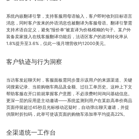
系统内嵌翻译引擎，支持客服用母语输入，客户即时收到目标语言
消息，同时客户发来的外语消息也被翻译为客服母语。翻译引擎需
支持术语自定义，避免“报价单”被直译为价格模糊的句子。某户外
装备卖家接入在线客服翻译功能后，法语区客户的咨询转化率从
1.8%提升至3.6%，仅此一项月增营收约12000美元。
客户轨迹与行为洞察
当访客发起聊天时，客服面板需同步显示该用户的来源渠道、关键
词搜索记录、当前购物车商品及金额、过往工单历史。这种上下文
帮助客服在开口前就掌握客户意图，不必浪费时间询问基础信息。
更深一层的应用是主动邀请——系统监测到用户在某款高单价商品
页面停留超过45秒且光标移动迟疑时，自动弹出聊天邀请，并提
供限时折扣码，此举可使该页面的购物车添加率平均提高22%。
全渠道统一工作台