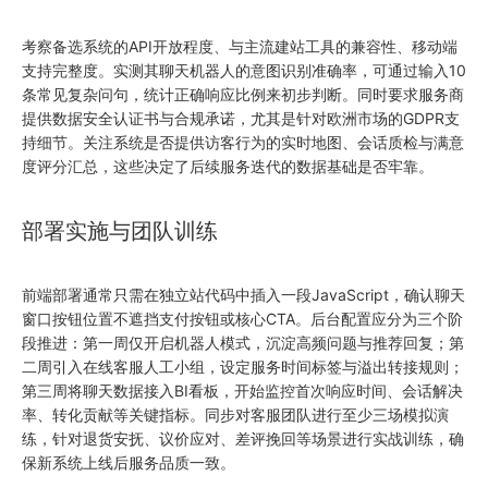
考察备选系统的API开放程度、与主流建站工具的兼容性、移动端
支持完整度。实测其聊天机器人的意图识别准确率，可通过输入10
条常见复杂问句，统计正确响应比例来初步判断。同时要求服务商
提供数据安全认证书与合规承诺，尤其是针对欧洲市场的GDPR支
持细节。关注系统是否提供访客行为的实时地图、会话质检与满意
度评分汇总，这些决定了后续服务迭代的数据基础是否牢靠。
部署实施与团队训练
前端部署通常只需在独立站代码中插入一段JavaScript，确认聊天
窗口按钮位置不遮挡支付按钮或核心CTA。后台配置应分为三个阶
段推进：第一周仅开启机器人模式，沉淀高频问题与推荐回复；第
二周引入在线客服人工小组，设定服务时间标签与溢出转接规则；
第三周将聊天数据接入BI看板，开始监控首次响应时间、会话解决
率、转化贡献等关键指标。同步对客服团队进行至少三场模拟演
练，针对退货安抚、议价应对、差评挽回等场景进行实战训练，确
保新系统上线后服务品质一致。