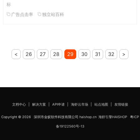
标
广告点击率
独立站百科
<
26
27
28
29
30
31
32
>
文档中心
|
解决方案
|
API申请
|
海虾云市场
|
站点地图
|
友情链接
Copyright © 2026 深圳市金蚁软件科技有限公司
haishop.cn
海虾引擎HAISHOP
粤ICP
备19122560号-13