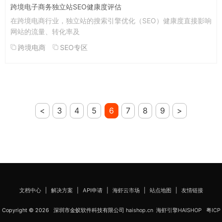
跨境电子商务独立站SEO健康度评估
在跨境电商行业，独立站的搜索引擎优化（SEO）健康度直接影响
网站的流量、转化率及
跨境电商
SEO专区
<
3
4
5
6
7
8
9
>
文档中心
|
解决方案
|
API申请
|
海虾云市场
|
站点地图
|
友情链接
Copyright © 2026 深圳市金蚁软件科技有限公司
haishop.cn
海虾引擎HAISHOP
粤ICP