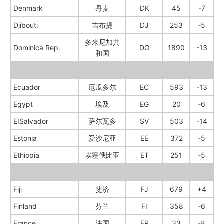
Denmark
丹麦
DK
45
-7
Djibouti
吉布提
DJ
253
-5
多米尼加共
Dominica Rep.
DO
1890
-13
和国
Ecuador
厄瓜多尔
EC
593
-13
Egypt
埃及
EG
20
-6
EISalvador
萨尔瓦多
SV
503
-14
Estonia
爱沙尼亚
EE
372
-5
Ethiopia
埃塞俄比亚
ET
251
-5
Fiji
斐济
FJ
679
+4
Finland
芬兰
FI
358
-6
France
法国
FR
33
-8