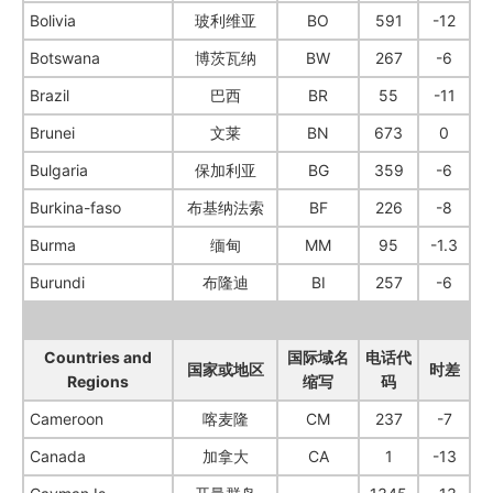
Bolivia
玻利维亚
BO
591
-12
Botswana
博茨瓦纳
BW
267
-6
Brazil
巴西
BR
55
-11
Brunei
文莱
BN
673
0
Bulgaria
保加利亚
BG
359
-6
Burkina-faso
布基纳法索
BF
226
-8
Burma
缅甸
MM
95
-1.3
Burundi
布隆迪
BI
257
-6
Countries and
国际域名
电话代
国家或地区
时差
Regions
缩写
码
Cameroon
喀麦隆
CM
237
-7
Canada
加拿大
CA
1
-13