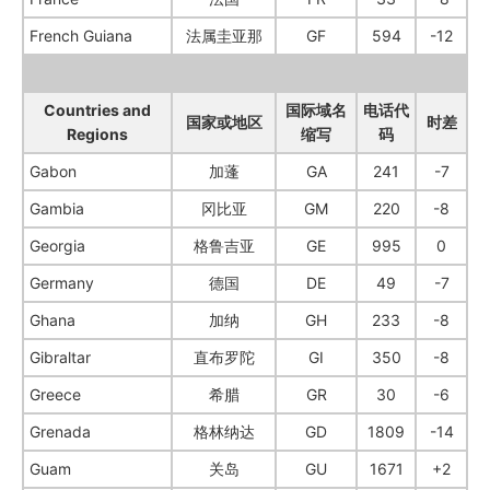
French Guiana
法属圭亚那
GF
594
-12
Countries and
国际域名
电话代
国家或地区
时差
Regions
缩写
码
Gabon
加蓬
GA
241
-7
Gambia
冈比亚
GM
220
-8
Georgia
格鲁吉亚
GE
995
0
Germany
德国
DE
49
-7
Ghana
加纳
GH
233
-8
Gibraltar
直布罗陀
GI
350
-8
Greece
希腊
GR
30
-6
Grenada
格林纳达
GD
1809
-14
Guam
关岛
GU
1671
+2