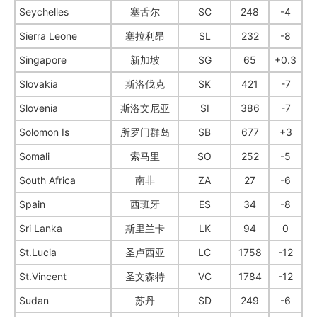
Seychelles
塞舌尔
SC
248
-4
Sierra Leone
塞拉利昂
SL
232
-8
Singapore
新加坡
SG
65
+0.3
Slovakia
斯洛伐克
SK
421
-7
Slovenia
斯洛文尼亚
SI
386
-7
Solomon Is
所罗门群岛
SB
677
+3
Somali
索马里
SO
252
-5
South Africa
南非
ZA
27
-6
Spain
西班牙
ES
34
-8
Sri Lanka
斯里兰卡
LK
94
0
St.Lucia
圣卢西亚
LC
1758
-12
St.Vincent
圣文森特
VC
1784
-12
Sudan
苏丹
SD
249
-6