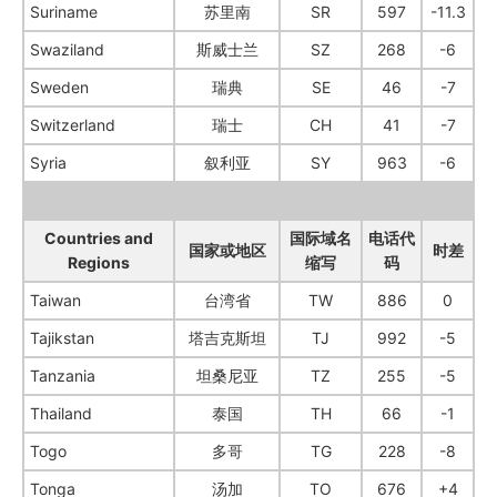
Suriname
苏里南
SR
597
-11.3
Swaziland
斯威士兰
SZ
268
-6
Sweden
瑞典
SE
46
-7
Switzerland
瑞士
CH
41
-7
Syria
叙利亚
SY
963
-6
Countries and
国际域名
电话代
国家或地区
时差
Regions
缩写
码
Taiwan
台湾省
TW
886
0
Tajikstan
塔吉克斯坦
TJ
992
-5
Tanzania
坦桑尼亚
TZ
255
-5
Thailand
泰国
TH
66
-1
Togo
多哥
TG
228
-8
Tonga
汤加
TO
676
+4