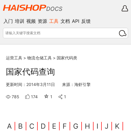
DOCS
入门
培训
视频
资源
工具
文档
API
反馈
运营工具
>
物流仓储工具
>
国家代码类
国家代码查询
更新时间：2014年3月11日
来源：海虾引擎
☆
785
174
1
1
A
|
B
|
C
|
D
|
E
|
F
|
G
|
H
|
I
|
J
|
K
|