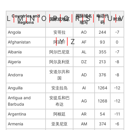
Countries and
国际域名
电话代
L
|
M
|
N
|
O
|
P
|
Q
|
R
|
S
|
T
|
U
|
V
国家或地区
时差
Regions
缩写
码
Angola
安哥拉
AO
244
-7
|
Y
|
Z
Afghanistan
阿富汗
AF
93
0
Albania
阿尔巴尼亚
AL
355
-7
Algeria
阿尔及利亚
DZ
213
-8
安道尔共和
Andorra
AD
376
-8
国
Anguilla
安圭拉岛
AI
1264
-12
Antigua and
安提瓜和巴
AG
1268
-12
Barbuda
布达
Argentina
阿根廷
AR
54
-11
Armenia
亚美尼亚
AM
374
-6