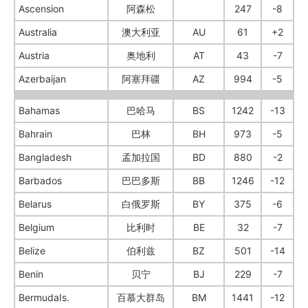
Ascension
阿森松
247
-8
Australia
澳大利亚
AU
61
+2
Austria
奥地利
AT
43
-7
Azerbaijan
阿塞拜疆
AZ
994
-5
Bahamas
巴哈马
BS
1242
-13
Bahrain
巴林
BH
973
-5
Bangladesh
孟加拉国
BD
880
-2
Barbados
巴巴多斯
BB
1246
-12
Belarus
白俄罗斯
BY
375
-6
Belgium
比利时
BE
32
-7
Belize
伯利兹
BZ
501
-14
Benin
贝宁
BJ
229
-7
BermudaIs.
百慕大群岛
BM
1441
-12