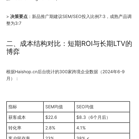
>
决策要点
：新品推广期建议SEM/SEO投入比例7:3，成熟产品调
整为3:7
二、成本结构对比：短期ROI与长期LTV的
博弈
根据Haishop.cn后台统计的300家跨境企业数据（
2024
年6-9
月）：
指标
SEM均值
SEO均值
获客成本
$22.6
$8.3（6个月后）
转化率
2.8%
4.1%
客户留存率
23%
38% <