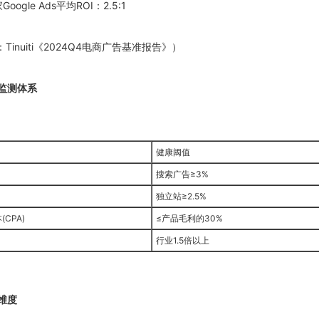
oogle Ads平均ROI：2.5:1
inuiti《
2024
Q4电商广告基准报告》）
标监测体系
健康阈值
搜索广告≥3%
独立站≥2.5%
CPA)
≤产品毛利的30%
行业1.5倍以上
估维度