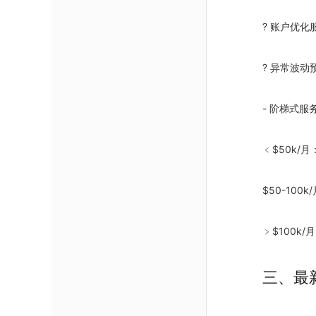
? 账户优化
? 异常波动
- 阶梯式
﹤$50k/月
$50-100
﹥$100k/
三、最