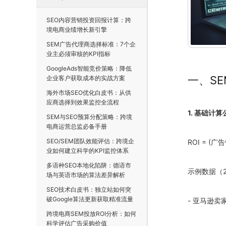
SEO内容营销投资回报计算：跨
境电商业绩增长新引擎
SEM广告代理商选择标准：7个企
业主必须审核的KPI指标
GoogleAds智能竞价策略：降低
一、SE
企业客户获取成本的实战方案
海外市场SEO优化白皮书：从供
应商选择到效果监控全流程
1. 基础计算
SEM与SEO预算分配策略：跨境
电商运营总监必备手册
SEO/SEM团队效能评估：跨境企
ROI = (
业如何建立科学的KPI监控体系
多语种SEO本地化陷阱：德语市
示例数据（
场与英语市场的算法差异解析
SEO技术白皮书：独立站如何突
破Google算法更新获取精准流量
- 亚马逊卖家
跨境电商SEM投放ROI分析：如何
科学评估广告采购价值