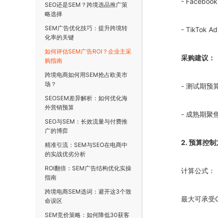
- Faceb
SEO还是SEM？跨境选品推广策
略选择
SEM广告优化技巧：提升跨境转
- TikTo
化率的关键
如何评估SEM广告ROI？企业主采
采购建议：
购指南
跨境电商如何用SEM抢占欧美市
场？
- 测试期预算分
SEOSEM差异解析：如何优化海
外营销预算
- 成熟期聚
SEO与SEM：长效流量与付费推
广的博弈
2. 预算控
精准引流：SEM与SEO在电商中
的实战优劣分析
ROI翻倍：SEM广告结构优化实操
计算公式：
指南
跨境电商SEM选词：避开这3个致
最大可承受CP
命误区
SEM竞价策略：如何降低30获客