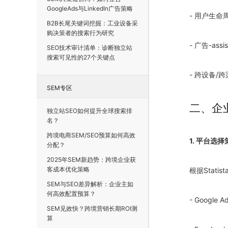
GoogleAds与LinkedIn广告策略
- 用户生命周
B2B长尾关键词挖掘：工业设备采
购决策者的搜索行为研究
- 广告-ass
SEO技术审计清单：诊断独立站
搜索可见性的27个关键点
- 跨设备/
SEM专区
二、企
独立站SEO如何提升全球搜索排
名？
跨境电商SEM/SEO预算如何高效
1. 平台选择
分配？
2025年SEM新趋势：跨境企业获
客成本优化策略
根据Stati
SEM与SEO差异解析：企业主如
何高效配置预算？
- Google
SEM见效快？跨境营销长期ROI测
算