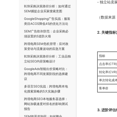
- 独立站卖家G
B2B采购决策路径分析：如何通过
SEM捕捉企业买家搜索意图
（数据来源：T
GoogleShopping广告实战：服装
类目ACOS降低45的优化方法论
SEM广告欺诈防范：企业采购必
2. 关键指
须设置的5道防火墙
跨境电商SEM危机管理：应对政
策变动与流量波动的应急方案
指标
B2B采购决策路径分析：工业品独
立站SEO内容策略设计
点击率(CTR)
GoogleAds智能出价策略对比：
转化率(CVR)
跨境电商不同发展阶段的选择建
议
单次转化成本(
多语言SEO实战：跨境电商本地
客单价
化搜索策略的5大实施步骤
跨境电商SEO本地服务器选择：
网站加载速度对排名的影响测试
报告
3. 进阶评
SEM跨渠道协同：如何整合