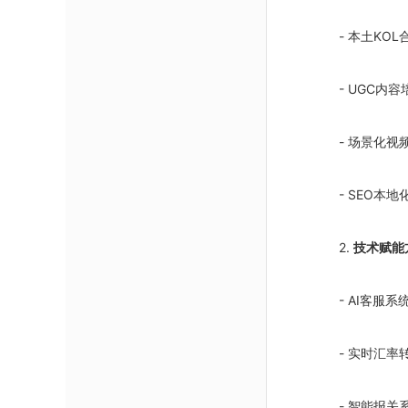
- 本土KO
- UGC内
- 场景化视
- SEO本
2.
技术赋能
- AI客服
- 实时汇率
- 智能报关