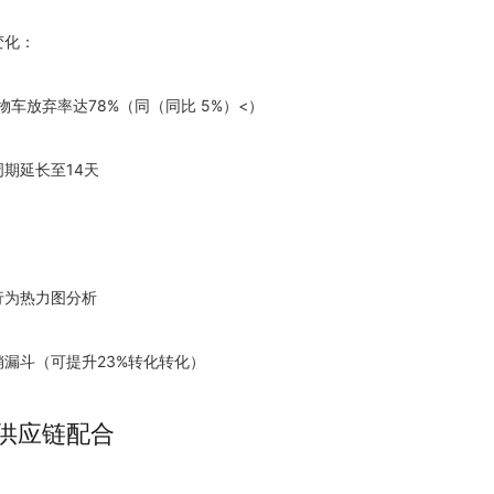
变化：
物车放弃率达78%（同（同比 5%）<）
周期延长至14天
：
行为热力图分析
销漏斗（可提升23%转化转化）
性供应链配合