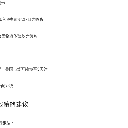
显示：
境跨境消费者期望7日内收货
因会因物流体验放弃复购
：
前置（美国市场可缩短至3天达）
分配系统
战策略建议
四步法
：