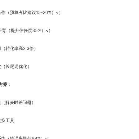
L合作（预算占比建议15-20%）<）
容培育（提升信任度35%）<）
频（转化率高2.3倍）
地化（长尾词优化）
方案
：
系统（解决时差问题）
转换工具
系统（错误率降低68%）<）