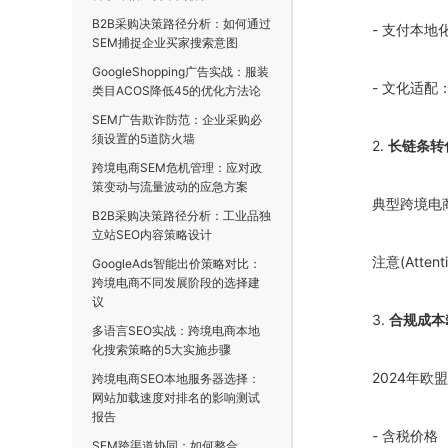
B2B采购决策路径分析：如何通过
- 支付本地
SEM捕捉企业买家搜索意图
GoogleShopping广告实战：服装
- 文化适
类目ACOS降低45的优化方法论
SEM广告欺诈防范：企业采购必
须设置的5道防火墙
2.
长链条转
跨境电商SEM危机管理：应对政
策变动与流量波动的应急方案
典型跨境电商
B2B采购决策路径分析：工业品独
立站SEO内容策略设计
注意(Attent
GoogleAds智能出价策略对比：
跨境电商不同发展阶段的选择建
议
3.
合规成本
多语言SEO实战：跨境电商本地
化搜索策略的5大实施步骤
2024
年欧盟
跨境电商SEO本地服务器选择：
网站加载速度对排名的影响测试
报告
- 含税价格
SEM跨渠道协同：如何整合