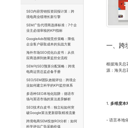
SEO内容营销投资回报计算：跨
境电商业绩增长新引擎
SEM广告代理商选择标准：7个企
业主必须审核的KPI指标
GoogleAds智能竞价策略：降低
一、跨
企业客户获取成本的实战方案
海外市场SEO优化白皮书：从供
应商选择到效果监控全流程
根据海关总
SEM与SEO预算分配策略：跨境
源：海关总
电商运营总监必备手册
SEO/SEM团队效能评估：跨境企
业如何建立科学的KPI监控体系
多语种SEO本地化陷阱：德语市
场与英语市场的算法差异解析
1.
多维度本
SEO技术白皮书：独立站如何突
破Google算法更新获取精准流量
- 语言本地
跨境电商SEM投放ROI分析：如何
科学评估广告采购价值