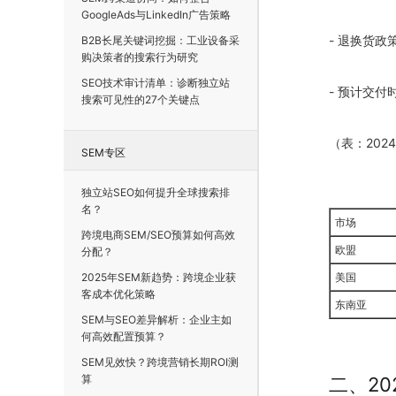
GoogleAds与LinkedIn广告策略
- 退换货政
B2B长尾关键词挖掘：工业设备采
购决策者的搜索行为研究
SEO技术审计清单：诊断独立站
- 预计交付
搜索可见性的27个关键点
（表：
2024
SEM专区
独立站SEO如何提升全球搜索排
名？
市场
跨境电商SEM/SEO预算如何高效
欧盟
分配？
2025年SEM新趋势：跨境企业获
美国
客成本优化策略
东南亚
SEM与SEO差异解析：企业主如
何高效配置预算？
SEM见效快？跨境营销长期ROI测
算
二、
20