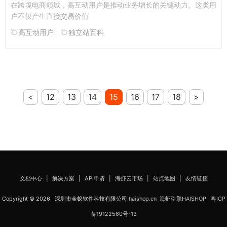
在跨境电商领域，高互动用户是推动业务增长的关键动力。这类用
户不仅产生直接交易价值
高互动用户
独立站百科
<
12
13
14
15
16
17
18
>
文档中心
|
解决方案
|
API申请
|
海虾云市场
|
站点地图
|
友情链接
Copyright © 2026 深圳市金蚁软件科技有限公司
haishop.cn
海虾引擎HAISHOP
粤ICP
备19122560号-13