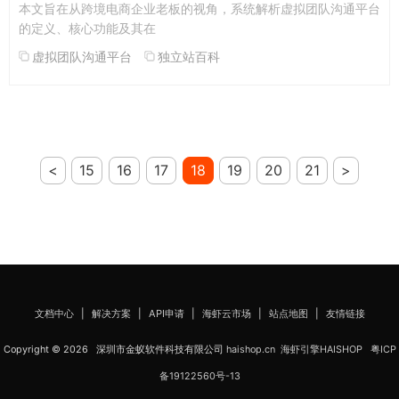
本文旨在从跨境电商企业老板的视角，系统解析虚拟团队沟通平台
的定义、核心功能及其在
虚拟团队沟通平台
独立站百科
<
15
16
17
18
19
20
21
>
文档中心
|
解决方案
|
API申请
|
海虾云市场
|
站点地图
|
友情链接
Copyright © 2026 深圳市金蚁软件科技有限公司
haishop.cn
海虾引擎HAISHOP
粤ICP
备19122560号-13