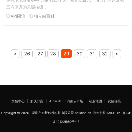
在跨境电商业务中，API接口作为连接前端展示、后台处理以及第
三方服务的关键枢纽，
API限流
独立站百科
<
26
27
28
29
30
31
32
>
文档中心
|
解决方案
|
API申请
|
海虾云市场
|
站点地图
|
友情链接
Copyright © 2026 深圳市金蚁软件科技有限公司
haishop.cn
海虾引擎HAISHOP
粤ICP
备19122560号-13