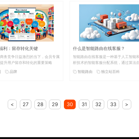
福利：留存转化关键
什么是智能路由在线客服？
商务竞争日益激烈的当下，会员专属
智能路由在线客服是一种基于人工智能
提升用户留存和转化的重要策略
析技术的智能客服分配系统，通过算法
利
品牌
智能路由
独立站百科
<
27
28
29
30
31
32
33
>