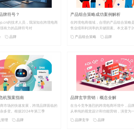
品牌符号？
产品组合策略成功案例解析
hop.cn的技术人员，我深知在跨境电商
在跨境电商领域，合理的产品组合策略
强有力的品牌符号对
售业绩和利润率的关键因素。本文基于2
号
品牌
产品组合策略
品牌
危机预案指南
品牌玄学营销：概念全解
商市场的快速发展，跨境品牌面临的
在当今竞争激烈的跨境电商环境中，品
杂多变。根据2024年第三季
从单纯的视觉设计和功能营销，演变为
机管理
品牌
品牌玄学
品牌