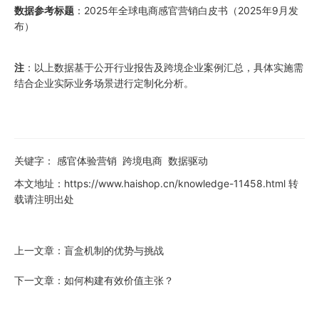
数据参考标题
：2025年全球电商感官营销白皮书（2025年9月发
布）
注
：以上数据基于公开行业报告及跨境企业案例汇总，具体实施需
结合企业实际业务场景进行定制化分析。
关键字：
感官体验营销
跨境电商
数据驱动
本文地址：
https://www.haishop.cn/knowledge-11458.html
转
载请注明出处
上一文章：
盲盒机制的优势与挑战
下一文章：
如何构建有效价值主张？