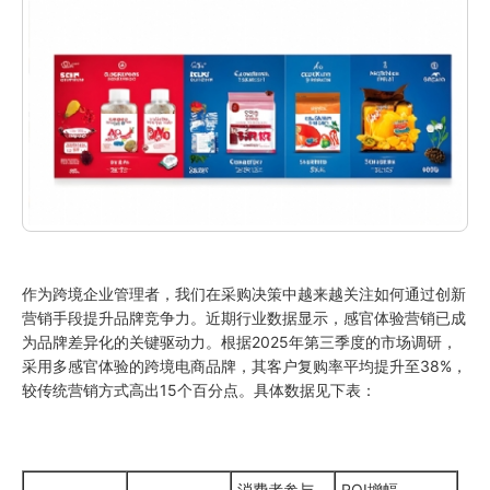
作为跨境企业管理者，我们在采购决策中越来越关注如何通过创新
营销手段提升品牌竞争力。近期行业数据显示，感官体验营销已成
为品牌差异化的关键驱动力。根据2025年第三季度的市场调研，
采用多感官体验的跨境电商品牌，其客户复购率平均提升至38%，
较传统营销方式高出15个百分点。具体数据见下表：
消费者参与
ROI增幅