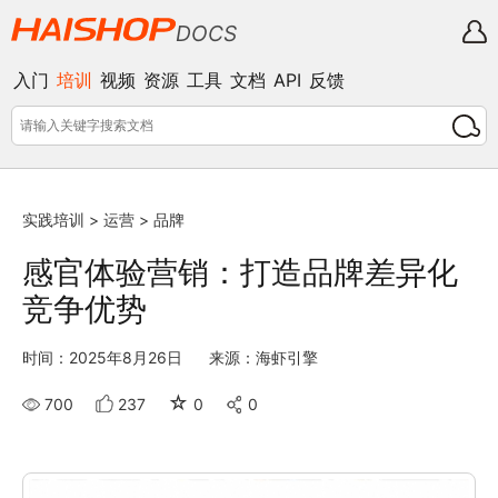
DOCS
入门
培训
视频
资源
工具
文档
API
反馈
实践培训
>
运营
>
品牌
感官体验营销：打造品牌差异化
竞争优势
时间：2025年8月26日
来源：海虾引擎
☆
700
237
0
0