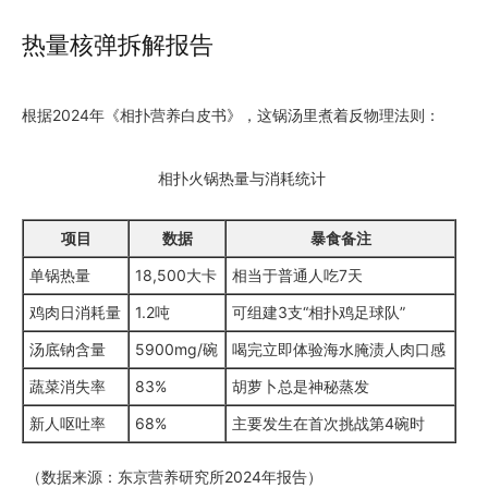
热量核弹拆解报告
根据2024年《相扑营养白皮书》，这锅汤里煮着反物理法则：
相扑火锅热量与消耗统计
项目
数据
暴食备注
单锅热量
18,500大卡
相当于普通人吃7天
鸡肉日消耗量
1.2吨
可组建3支“相扑鸡足球队”
汤底钠含量
5900mg/碗
喝完立即体验海水腌渍人肉口感
蔬菜消失率
83%
胡萝卜总是神秘蒸发
新人呕吐率
68%
主要发生在首次挑战第4碗时
（数据来源：东京营养研究所2024年报告）