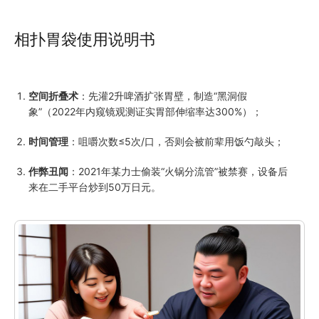
相扑胃袋使用说明书
空间折叠术
：先灌2升啤酒扩张胃壁，制造“黑洞假
象”（2022年内窥镜观测证实胃部伸缩率达300%）；
时间管理
：咀嚼次数≤5次/口，否则会被前辈用饭勺敲头；
作弊丑闻
：2021年某力士偷装“火锅分流管”被禁赛，设备后
来在二手平台炒到50万日元。