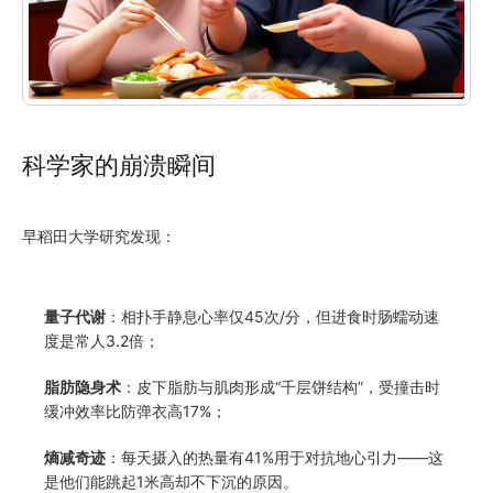
科学家的崩溃瞬间
早稻田大学研究发现：
量子代谢
：相扑手静息心率仅45次/分，但进食时肠蠕动速
度是常人3.2倍；
脂肪隐身术
：皮下脂肪与肌肉形成“千层饼结构”，受撞击时
缓冲效率比防弹衣高17%；
熵减奇迹
：每天摄入的热量有41%用于对抗地心引力——这
是他们能跳起1米高却不下沉的原因。