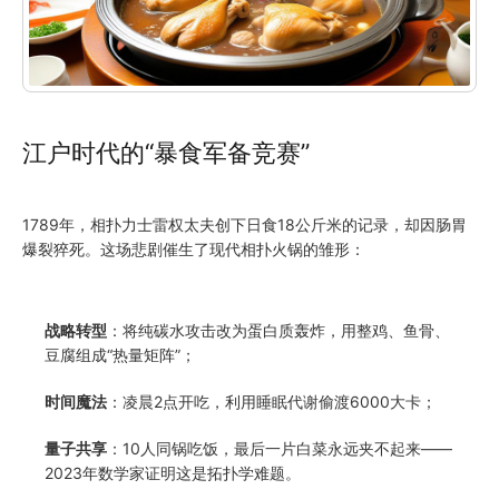
江户时代的“暴食军备竞赛”
1789年，相扑力士雷权太夫创下日食18公斤米的记录，却因肠胃
爆裂猝死。这场悲剧催生了现代相扑火锅的雏形：
战略转型
：将纯碳水攻击改为蛋白质轰炸，用整鸡、鱼骨、
豆腐组成“热量矩阵”；
时间魔法
：凌晨2点开吃，利用睡眠代谢偷渡6000大卡；
量子共享
：10人同锅吃饭，最后一片白菜永远夹不起来——
2023年数学家证明这是拓扑学难题。