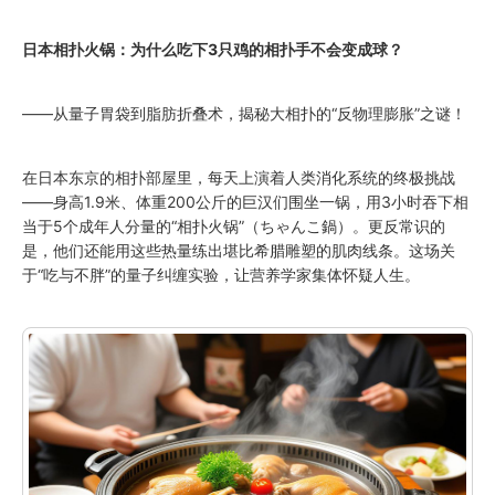
日本相扑火锅：为什么吃下3只鸡的相扑手不会变成球？
——从量子胃袋到脂肪折叠术，揭秘大相扑的“反物理膨胀”之谜！
在日本东京的相扑部屋里，每天上演着人类消化系统的终极挑战
——身高1.9米、体重200公斤的巨汉们围坐一锅，用3小时吞下相
当于5个成年人分量的“相扑火锅”（ちゃんこ鍋）。更反常识的
是，他们还能用这些热量练出堪比希腊雕塑的肌肉线条。这场关
于“吃与不胖”的量子纠缠实验，让营养学家集体怀疑人生。