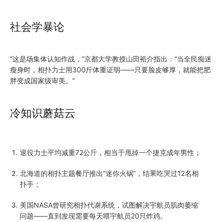
社会学暴论
“这是场集体认知作战，”京都大学教授山田裕介指出：“当全民痴迷
瘦身时，相扑力士用300斤体重证明——只要脸皮够厚，就能把肥
胖变成国家级审美。”
冷知识蘑菇云
退役力士平均减重72公斤，相当于甩掉一个捷克成年男性；
北海道的相扑主题餐厅推出“迷你火锅”，结果吃哭过12名相
扑手；
美国NASA曾研究相扑代谢系统，试图解决宇航员肌肉萎缩
问题——直到发现需要每天喂宇航员20只炸鸡。