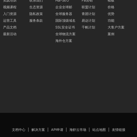
实践培训
联系我们
Hai-SEO
FB营销
模板
视频课程
生态资源
企业全球邮
联盟计划
价格
入门资源
隐私政策
全球服务器
青团计划
优势
运营工具
服务条款
国际顶级域名
易达计划
功能
产品文档
SSL安全证书
千帆计划
大客户方案
最新活动
全球物流方案
案例
海外仓方案
文档中心
|
解决方案
|
API申请
|
海虾云市场
|
站点地图
|
友情链接