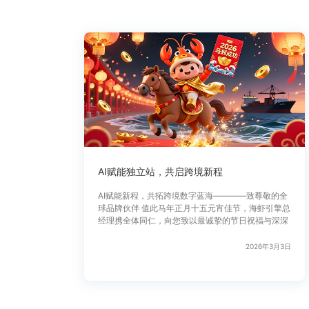
AI赋能独立站，共启跨境新程
AI赋能新程，共拓跨境数字蓝海————致尊敬的全
球品牌伙伴 值此马年正月十五元宵佳节，海虾引擎总
经理携全体同仁，向您致以最诚挚的节日祝福与深深
2026年3月3日