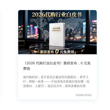
《2026 代购行业白皮书》重磅发布，0 元免
费领
做代购的你，是不是也正被这些问题困住： 新手入
行，两眼一抹黑 —— 不知道海关新规红线在哪，怕
货被扣、人被罚； 选品没方向，跟风卖爆款结果
2026年3月4日