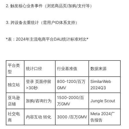
2. 触发核心业务事件（浏览商品页/加购/支付等）
3. 跨设备去重统计（需用户ID体系支持）
*表：2024年主流电商平台DAU统计标准对比*
平台类
统计口径
行业基准值
数据来源
型
登录 页面停留
800-1200/百万
SimilarWeb
独立站
>30秒
GMV
2024Q3
亚马逊
1500-2000/百
加购/咨询行为
Jungle Scout
店铺
万GMV
社交电
Meta 2024广
内容互动 转化
3000 /百万GMV
商
告报告