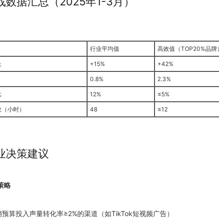
数据汇总（2025年1-3月）
行业平均值
高效值（TOP20%品牌
长
+15%
+42%
0.8%
2.3%
比
12%
≤5%
效（小时）
48
≤12
业决策建议
策略
营销预算投入声量转化率≥2%的渠道（如TikTok短视频广告）