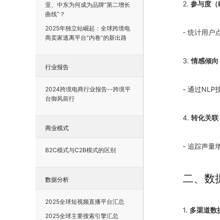
2.
参与度（E
亚、中东为何成为品牌“第二增长
曲线”？
2025年独立站崛起：全球跨境电
- 统计用
商卖家逃离平台“内卷”的新出路
3.
情感倾向（
行业报告
- 通过NL
2024跨境电商行业报告--跨境平
台御风前行
4.
转化关联（C
商业模式
- 追踪声量
B2C模式与C2B模式的区别
二、数
数据分析
2025全球短视频直播平台汇总
1.
多渠道数
2025全球主要搜索引擎汇总