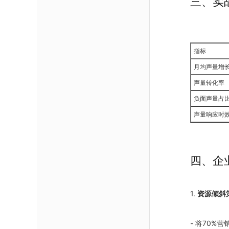
三、实战
指标
月均声量增
声量转化率
负面声量占
声量响应时
四、企
1.
资源倾斜
- 将70%