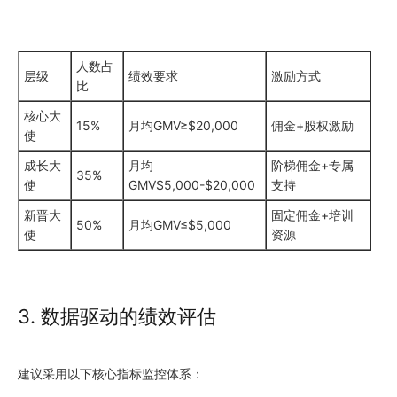
人数占
层级
绩效要求
激励方式
比
核心大
15%
月均GMV≥$20,000
佣金+股权激励
使
成长大
月均
阶梯佣金+专属
35%
使
GMV$5,000-$20,000
支持
新晋大
固定佣金+培训
50%
月均GMV≤$5,000
使
资源
3. 数据驱动的绩效评估
建议采用以下核心指标监控体系：