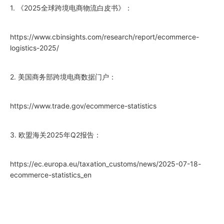
1. 《
2025
全球跨境电商物流白皮书》：
https://www.cbinsights.com/research/report/ecommerce-
logistics-
2025
/
2. 美国商务部跨境电商数据门户：
https://www.trade.gov/ecommerce-statistics
3. 欧盟海关
2025
年Q2报告：
https://ec.europa.eu/taxation_customs/news/
2025
-07-18-
ecommerce-statistics_en