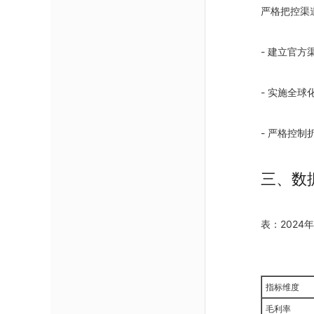
严格把控渠
- 建立官
- 实施全球
- 严格控制
三、数
表：202
指标维度
毛利率