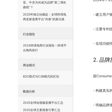
亚、中东为何成为品牌“第二增长
曲线”？
- 建立用
2025年独立站崛起：全球跨境电
商卖家逃离平台“内卷”的新出路
- 注重专利
行业报告
- 实现功
2024跨境电商行业报告--跨境平
台御风前行
2. 品
商业模式
据Consu
B2C模式与C2B模式的区别
- 构建真实
数据分析
2025全球短视频直播平台汇总
- 明确品牌
2025全球主要搜索引擎汇总