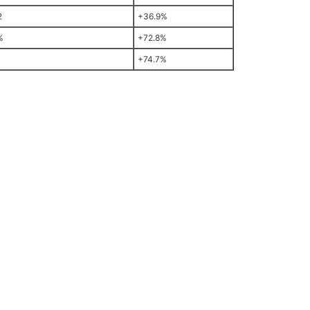
2
+36.9%
%
+72.8%
+74.7%