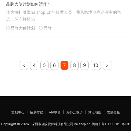
品牌大使计划如何运作？
作为海虾引擎haishop.cn的技术人员，我从跨境电商企业主的角
度，深入解析品
品牌大使计划
品牌
<
4
5
6
7
8
9
10
>
文档中心
|
解决方案
|
API申请
|
海虾云市场
|
站点地图
|
友情链接
Copyright © 2026 深圳市金蚁软件科技有限公司
haishop.cn
海虾引擎HAISHOP
粤ICP