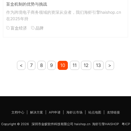
盲盒机制的优势与挑战
作为跨境电子商务领域的资深从业者，我们海虾引擎haishop.cn
在2025年持
盲盒经济
品牌
<
7
8
9
10
11
12
13
>
文档中心
|
解决方案
|
API申请
|
海虾云市场
|
站点地图
|
友情链接
Copyright © 2026 深圳市金蚁软件科技有限公司
haishop.cn
海虾引擎HAISHOP
粤ICP