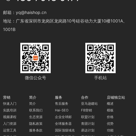
邮箱：yq@haishop.cn
地址：广东省深圳市龙岗区龙岗路10号硅谷动力大厦10楼1001A、
1001B
微信公众号
手机站
营销
简介
服务
合作
店铺独立站
快速入门
简介
售后服务
亚马逊建站
概述
实践培训
联系我们
Hai-SEO
FB营销
模板
视频课程
生态资源
企业全球邮
联盟计划
价格
入门资源
隐私政策
全球服务器
青团计划
优势
运营工具
服务条款
国际顶级域名
易达计划
功能